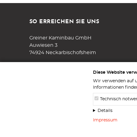
SO ERREICHEN SIE UNS
Greiner Kaminbau GmbH
Auwiesen 3
74924 Neckarbischofsheim
Tel.
07263 / 919527-0
Diese Website ver
Fax. 07263 / 919527-27
Wir verwenden auf u
Informationen finde
info@kaminbaugreiner.de
Technisch notwe
Details
Impressum
Datenschutz
Impressum