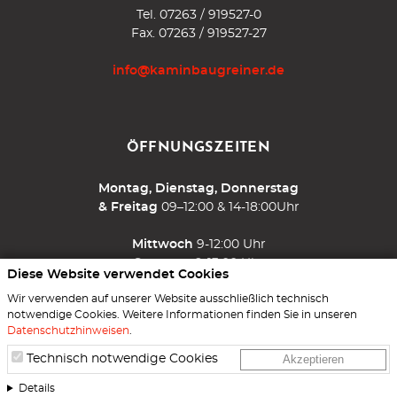
Tel.
07263 / 919527-0
Fax. 07263 / 919527-27
info@kaminbaugreiner.de
ÖFFNUNGSZEITEN
Montag, Dienstag, Donnerstag
& Freitag
09–12:00 & 14-18:00Uhr
Mittwoch
9-12:00 Uhr
Samstag
9-13:00 Uhr
Diese Website verwendet Cookies
Wir verwenden auf unserer Website ausschließlich technisch
und nach Vereinbarung
notwendige Cookies. Weitere Informationen finden Sie in unseren
Datenschutzhinweisen
.
Technisch notwendige Cookies
Akzeptieren
Details
Impressum
Datenschutz