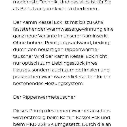
modern­ste Technik. Und das alles ist für Sie
als Be­nutzer ganz leicht zu bedie­nen.
Der Kamin Kessel Eck ist mit bis zu 60%
fest­stehender Warm­wasser­gewin­nung eine
ganz neue Vari­ante in unserer Kamin­serie.
Ohne hohem Reini­gungs­aufwand, bedingt
durch den neu­artigen Rippen­wärme­
tauscher wird der Kamin Kessel Eck nicht
nur optisch zum Lieb­lings­stück Ihres
Hauses, sondern auch zum opti­malen und
prak­tischen Warm­wasser­liefe­ranten für Ihr
beste­hendes Heizungs­system.
Der Rippenwärmetauscher
Dieses Prinzip des neuen Wärmetauschers
wird erstmalig beim Kamin Kessel Eck und
beim HKD 2.2k SK umgesetzt. Durch die an