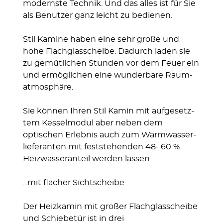
modern­ste Technik. Und das alles ist für Sie
als Be­nutzer ganz leicht zu bedie­nen.
Stil Kamine haben eine sehr große und
hohe Flach­glas­scheibe. Dadurch laden sie
zu gemüt­lichen Stunden vor dem Feuer ein
und ermög­lichen eine wunder­bare Raum­
atmo­sphäre.
Sie können Ihren Stil Kamin mit auf­gesetz­
tem Kessel­modul aber neben dem
optischen Erleb­nis auch zum Warm­wasser­
liefe­ranten mit fest­stehen­den 48- 60 %
Heiz­wasser­anteil werden lassen.
...mit flacher Sichtscheibe
Der Heizkamin mit großer Flachglasscheibe
und Schiebetür ist in drei