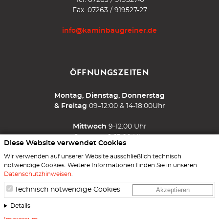
Tel.
07263 / 919527-0
Fax. 07263 / 919527-27
info@kaminbaugreiner.de
ÖFFNUNGSZEITEN
Montag, Dienstag, Donnerstag
& Freitag
09–12:00 & 14-18:00Uhr
Mittwoch
9-12:00 Uhr
Samstag
9-13:00 Uhr
Diese Website verwendet Cookies
Wir verwenden auf unserer Website ausschließlich technisch
und nach Vereinbarung
notwendige Cookies. Weitere Informationen finden Sie in unseren
Datenschutzhinweisen
.
Technisch notwendige Cookies
Akzeptieren
Details
Impressum
Datenschutz