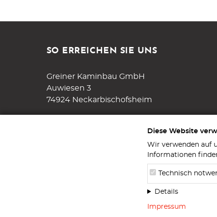
SO ERREICHEN SIE UNS
Greiner Kaminbau GmbH
Auwiesen 3
74924 Neckarbischofsheim
Tel.
07263 / 919527-0
Diese Website ver
Fax. 07263 / 919527-27
Wir verwenden auf u
Informationen finde
info@kaminbaugreiner.de
Technisch notwe
Details
Impressum
Datenschutz
Impressum