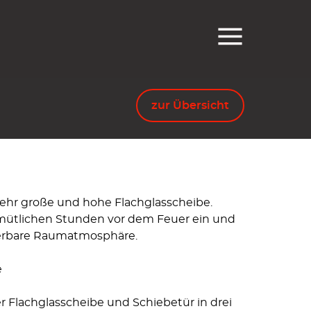
zur Übersicht
ehr große und hohe Flach­glas­scheibe.
müt­lichen Stunden vor dem Feuer ein und
r­bare Raum­atmo­sphäre.
e
 Flachglasscheibe und Schiebetür in drei